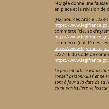
rédigée donne une fausse 
en place et la révision de
(H2) Sources Article L223
https://www.legifrance.go
commerce (clause d'agrém
https://www.legifrance.go
commerce (nullité des cessi
https://www.legifrance.g
L227-16 du Code de commer
https://www.legifrance.g
Le présent article est desti
conseil personnalisé et ne s
sont à jour à la date de sa 
étant particulière, le lecte