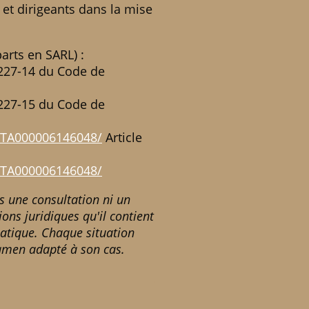
et dirigeants dans la mise
rts en SARL) :
L227-14 du Code de
L227-15 du Code de
SCTA000006146048/
Article
SCTA000006146048/
as une consultation ni un
ons juridiques qu'il contient
matique. Chaque situation
xamen adapté à son cas.