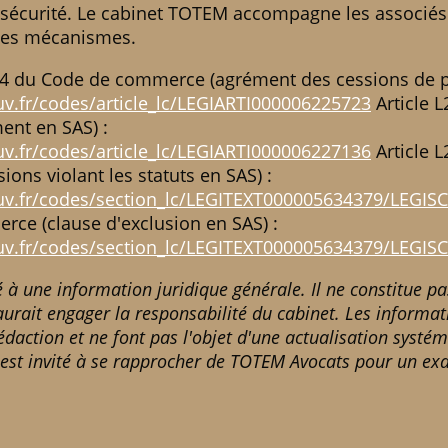
sécurité. Le cabinet TOTEM accompagne les associés 
 ces mécanismes.
-14 du Code de commerce (agrément des cessions de pa
uv.fr/codes/article_lc/LEGIARTI000006225723
Article 
ent en SAS) :
uv.fr/codes/article_lc/LEGIARTI000006227136
Article 
ons violant les statuts en SAS) :
ouv.fr/codes/section_lc/LEGITEXT000005634379/LEGI
ce (clause d'exclusion en SAS) :
ouv.fr/codes/section_lc/LEGITEXT000005634379/LEGI
né à une information juridique générale. Il ne constitue p
aurait engager la responsabilité du cabinet. Les informati
rédaction et ne font pas l'objet d'une actualisation systé
ur est invité à se rapprocher de TOTEM Avocats pour un e