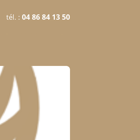
04 86 84 13 50
tél. :
es
Prendre RDV