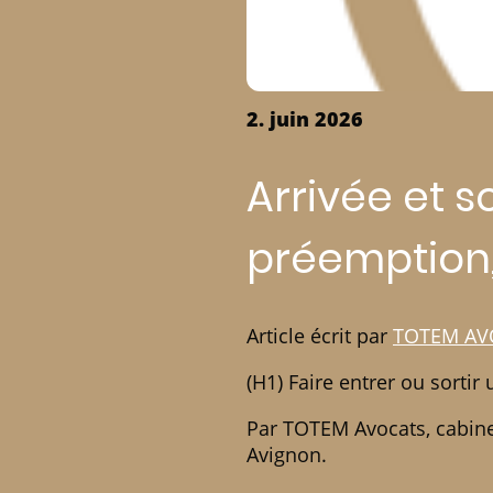
2. juin 2026
Arrivée et s
préemption,
Article écrit par
TOTEM AV
(H1) Faire entrer ou sorti
Par TOTEM Avocats, cabinet
Avignon.