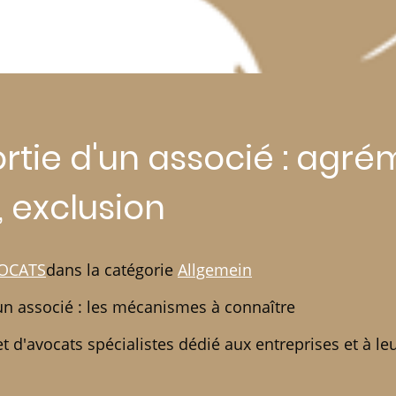
ortie d'un associé : agré
 exclusion
OCATS
dans la catégorie
Allgemein
r un associé : les mécanismes à connaître
 d'avocats spécialistes dédié aux entreprises et à leu