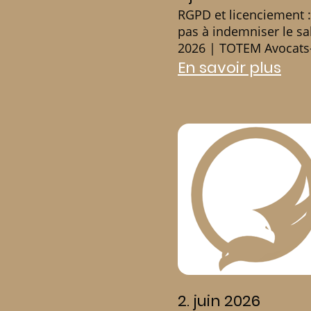
RGPD et licenciement : 
pas à indemniser le sal
2026 | TOTEM Avocats
En savoir plus
2. juin 2026