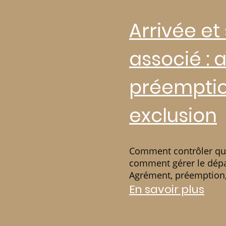
Arrivée et 
associé : 
préemptio
exclusion
Comment contrôler qui 
comment gérer le dépa
Agrément, préemption, 
selon SARL et SAS. TO
En savoir plus