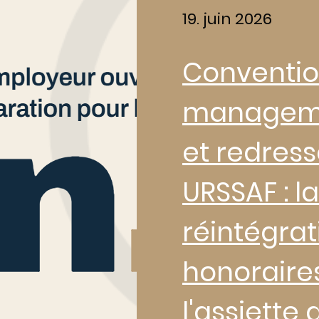
19. juin 2026
Conventio
manageme
et redres
URSSAF : la
réintégrat
honoraire
l'assiette 