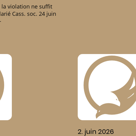
la violation ne suffit
arié Cass. soc. 24 juin
-
2. juin 2026