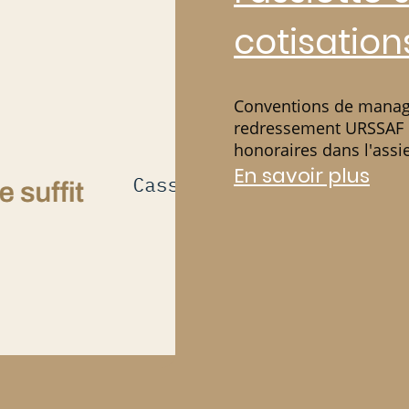
cotisation
Conventions de manag
redressement URSSAF : 
honoraires dans l'assie
En savoir plus