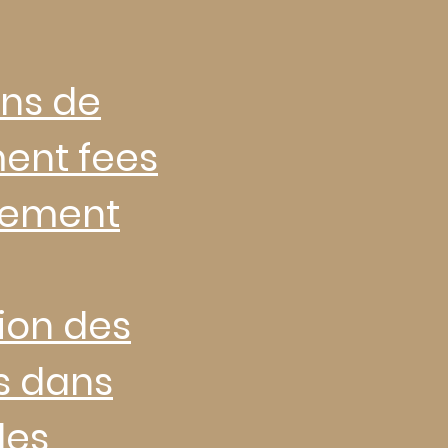
ns de
nt fees
sement
ion des
s dans
des