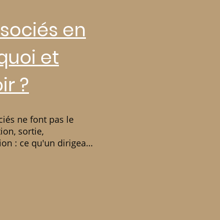
ssociés en
quoi et
ir ?
ciés ne font pas le
on, sortie,
on : ce qu'un dirigeant
. TOTEM Avignon