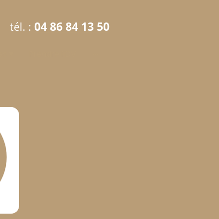
04 86 84 13 50
tél. :
es
Prendre RDV