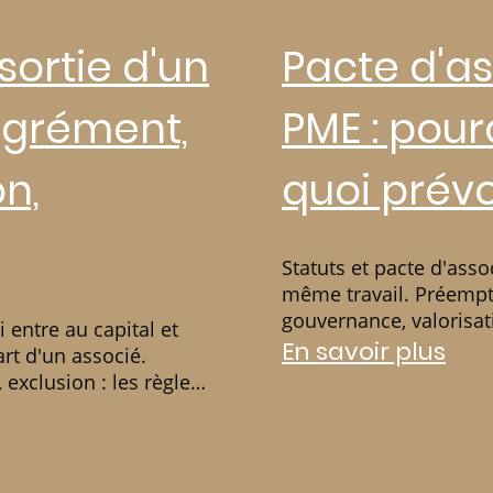
sortie d'un
Pacte d'a
agrément,
PME : pour
n,
quoi prévo
Statuts et pacte d'asso
même travail. Préempti
gouvernance, valorisati
entre au capital et
de PME doit y prévoir
En savoir plus
rt d'un associé.
Toulon.
exclusion : les règles
TEM Avignon Toulon.